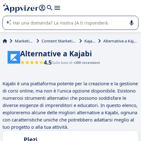
righe con
shift + enter
).
L'IA di Appvizer vi guida nell'utilizzo o nella scelta di un
software SaaS per la vostra azienda.
Marketing
Content Marketing
Kajabi
Alternative a Kajabi
Alternative a Kajabi
4.5
Sulla base di
+200 recensioni
Kajabi è una piattaforma potente per la creazione e la gestione
di corsi online, ma non è l'unica opzione disponibile. Esistono
numerosi strumenti alternativi che possono soddisfare le
diverse esigenze di imprenditori e educatori. In questo elenco,
esploreremo alcune delle migliori alternative a Kajabi, ognuna
con caratteristiche uniche che potrebbero adattarsi meglio al
tuo progetto o alla tua attività.
Plezi