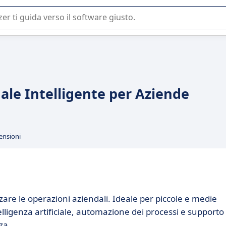
 o nella scelta di un software SaaS per la vostra azienda.
uale Intelligente per Aziende
ensioni
zzare le operazioni aziendali. Ideale per piccole e medie
elligenza artificiale, automazione dei processi e supporto
za.