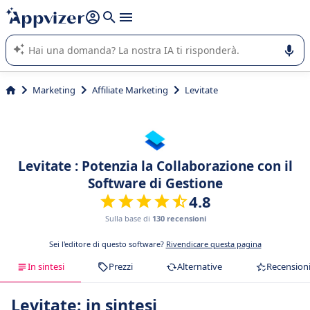
righe con
shift + enter
).
L'IA di Appvizer vi guida nell'utilizzo o nella scelta di un
software SaaS per la vostra azienda.
Marketing
Affiliate Marketing
Levitate
Levitate : Potenzia la Collaborazione con il
Software di Gestione
4.8
Sulla base di
130 recensioni
Sei l'editore di questo software?
Rivendicare questa pagina
In sintesi
Prezzi
Alternative
Recension
Levitate: in sintesi