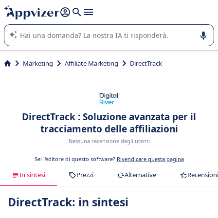
righe con
shift + enter
).
L'IA di Appvizer vi guida nell'utilizzo o nella scelta di un
software SaaS per la vostra azienda.
Marketing
Affiliate Marketing
DirectTrack
DirectTrack : Soluzione avanzata per il
tracciamento delle affiliazioni
Nessuna recensione degli utenti
Sei l'editore di questo software?
Rivendicare questa pagina
In sintesi
Prezzi
Alternative
Recension
DirectTrack: in sintesi