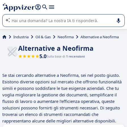
righe con
shift + enter
).
L'IA di Appvizer vi guida nell'utilizzo o nella scelta di un
software SaaS per la vostra azienda.
Industria
Oil & Gas
Neofirma
Alternative a Neofirma
Alternative a Neofirma
5.0
Sulla base di
1 recensioni
Se stai cercando alternative a Neofirma, sei nel posto giusto.
Esistono diverse opzioni sul mercato che offrono funzionalità
simili e possono soddisfare le tue esigenze aziendali. Che tu
voglia migliorare la gestione dei documenti, semplificare il
flusso di lavoro o aumentare l'efficienza operativa, queste
soluzioni possono fornirti gli strumenti necessari. Di seguito
troverai un elenco di strumenti raccomandati che
rappresentano alcune delle migliori alternative disponibili.