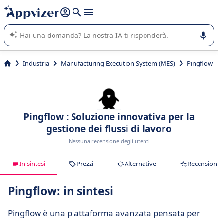
righe con
shift + enter
).
L'IA di Appvizer vi guida nell'utilizzo o nella scelta di un
software SaaS per la vostra azienda.
Industria
Manufacturing Execution System (MES)
Pingflow
Pingflow : Soluzione innovativa per la
gestione dei flussi di lavoro
Nessuna recensione degli utenti
In sintesi
Prezzi
Alternative
Recension
Pingflow: in sintesi
Pingflow è una piattaforma avanzata pensata per