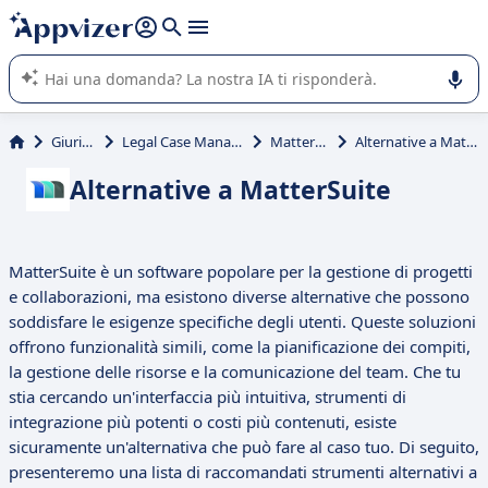
righe con
shift + enter
).
L'IA di Appvizer vi guida nell'utilizzo o nella scelta di un
software SaaS per la vostra azienda.
Giuridico
Legal Case Management
MatterSuite
Alternative a MatterSuite
Alternative a MatterSuite
MatterSuite è un software popolare per la gestione di progetti
e collaborazioni, ma esistono diverse alternative che possono
soddisfare le esigenze specifiche degli utenti. Queste soluzioni
offrono funzionalità simili, come la pianificazione dei compiti,
la gestione delle risorse e la comunicazione del team. Che tu
stia cercando un'interfaccia più intuitiva, strumenti di
integrazione più potenti o costi più contenuti, esiste
sicuramente un'alternativa che può fare al caso tuo. Di seguito,
presenteremo una lista di raccomandati strumenti alternativi a