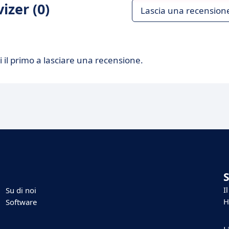
izer (0)
Lascia una recension
 il primo a lasciare una recensione.
I
Su di noi
H
Software