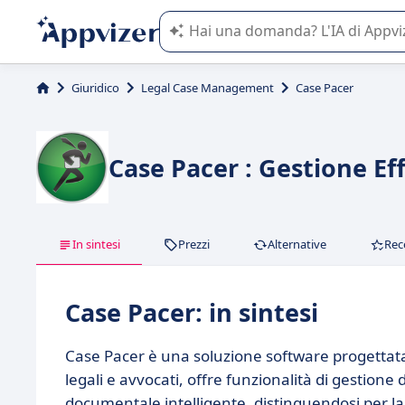
L'IA di Appvizer vi guida nell'utilizzo
Giuridico
Legal Case Management
Case Pacer
Case Pacer : Gestione Eff
In sintesi
Prezzi
Alternative
Rec
Case Pacer: in sintesi
Case Pacer è una soluzione software progettata p
legali e avvocati, offre funzionalità di gestion
documentale intelligente, distinguendosi per la