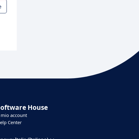
e
Software House
l mio account
elp Center