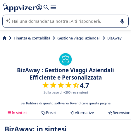
righe con
shift + enter
).
L'IA di Appvizer vi guida nell'utilizzo o nella scelta di un
software SaaS per la vostra azienda.
Finanza & contabilità
Gestione viaggi aziendali
BizAway
BizAway : Gestione Viaggi Aziendali
Efficiente e Personalizzata
4.7
Sulla base di
+200 recensioni
Sei l'editore di questo software?
Rivendicare questa pagina
In sintesi
Prezzi
Alternative
Recension
BizAway: in sintesi