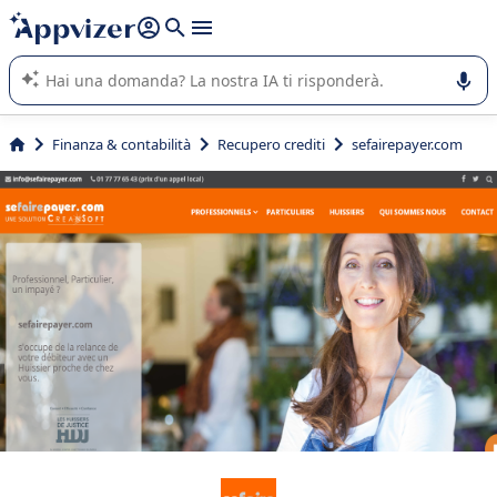
righe con
shift + enter
).
L'IA di Appvizer vi guida nell'utilizzo o nella scelta di un
software SaaS per la vostra azienda.
Finanza & contabilità
Recupero crediti
sefairepayer.com