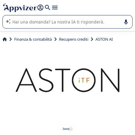
righe con
shift + enter
).
L'IA di Appvizer vi guida nell'utilizzo o nella scelta di un
software SaaS per la vostra azienda.
Finanza & contabilità
Recupero crediti
ASTON AI