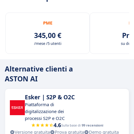
PME
ET
345,00 €
Pre
/mese /5 utenti
su do
Alternative clienti a
ASTON AI
Esker | S2P & O2C
Piattaforma di
digitalizzazione dei
processi S2P e O2C
4.6
Sulla base di
99 recensioni
Versione gratuita
Prova gratuita
Demo gratuita