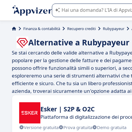
L'IA di Appvizer vi guida nell'utilizzo
Finanza & contabilità
Recupero crediti
Rubypayeur
Alternative a Rubypayeur
Se stai cercando delle valide alternative a Rubypay
popolare per la gestione delle fatture e dei pagame
possono offrire funzionalità simili o superiori, a sec
esploreremo una serie di strumenti alternativi che 
efficiente e sicuro. Che tu sia un libero professioni
azienda, troverai sicuramente un'opzione adatta ai t
Esker | S2P & O2C
Piattaforma di digitalizzazione dei pro
Versione gratuita
Prova gratuita
Demo gratuita