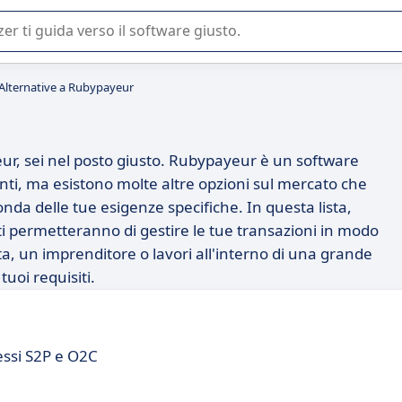
 o nella scelta di un software SaaS per la vostra azienda.
Alternative a Rubypayeur
eur, sei nel posto giusto. Rubypayeur è un software
nti, ma esistono molte altre opzioni sul mercato che
onda delle tue esigenze specifiche. In questa lista,
ti permetteranno di gestire le tue transazioni in modo
sta, un imprenditore o lavori all'interno di una grande
uoi requisiti.
cessi S2P e O2C