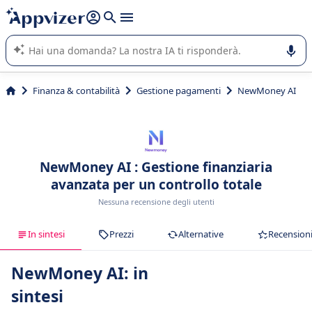
righe con
shift + enter
).
L'IA di Appvizer vi guida nell'utilizzo o nella scelta di un
software SaaS per la vostra azienda.
Finanza & contabilità
Gestione pagamenti
NewMoney AI
NewMoney AI : Gestione finanziaria
avanzata per un controllo totale
Nessuna recensione degli utenti
In sintesi
Prezzi
Alternative
Recension
NewMoney AI: in
sintesi