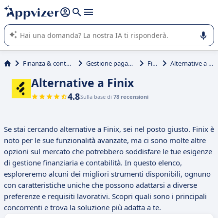
righe con
shift + enter
).
L'IA di Appvizer vi guida nell'utilizzo o nella scelta di un
software SaaS per la vostra azienda.
Finanza & contabilità
Gestione pagamenti
Finix
Alternative a Finix
Alternative a Finix
4.8
Sulla base di
78 recensioni
Se stai cercando alternative a Finix, sei nel posto giusto. Finix è
noto per le sue funzionalità avanzate, ma ci sono molte altre
opzioni sul mercato che potrebbero soddisfare le tue esigenze
di gestione finanziaria e contabilità. In questo elenco,
esploreremo alcuni dei migliori strumenti disponibili, ognuno
con caratteristiche uniche che possono adattarsi a diverse
preferenze e requisiti lavorativi. Scopri quali sono i principali
concorrenti e trova la soluzione più adatta a te.