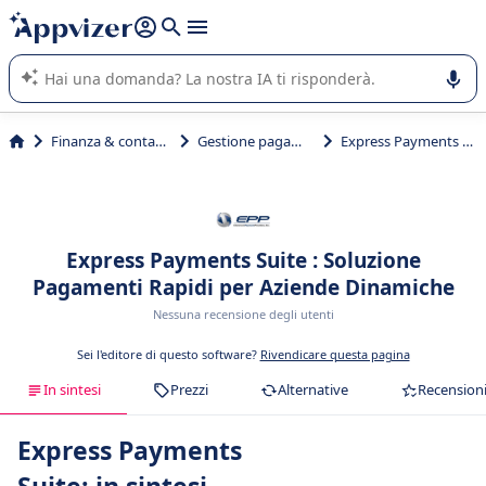
righe con
shift + enter
).
L'IA di Appvizer vi guida nell'utilizzo o nella scelta di un
software SaaS per la vostra azienda.
Finanza & contabilità
Gestione pagamenti
Express Payments Suite
Express Payments Suite : Soluzione
Pagamenti Rapidi per Aziende Dinamiche
Nessuna recensione degli utenti
Sei l'editore di questo software?
Rivendicare questa pagina
In sintesi
Prezzi
Alternative
Recension
Express Payments