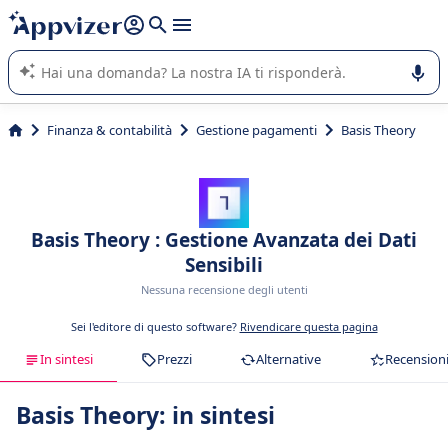
righe con
shift + enter
).
L'IA di Appvizer vi guida nell'utilizzo o nella scelta di un
software SaaS per la vostra azienda.
Finanza & contabilità
Gestione pagamenti
Basis Theory
Basis Theory : Gestione Avanzata dei Dati
Sensibili
Nessuna recensione degli utenti
Sei l'editore di questo software?
Rivendicare questa pagina
In sintesi
Prezzi
Alternative
Recension
Basis Theory: in sintesi