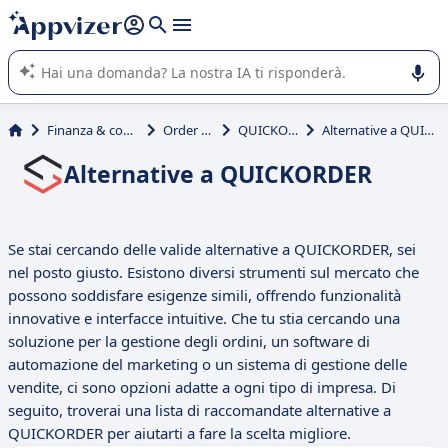
righe con
shift + enter
).
L'IA di Appvizer vi guida nell'utilizzo o nella scelta di un
software SaaS per la vostra azienda.
Finanza & contabilità
Order Entry
QUICKORDER
Alternative a QUICKORDER
Alternative a QUICKORDER
Se stai cercando delle valide alternative a QUICKORDER, sei
nel posto giusto. Esistono diversi strumenti sul mercato che
possono soddisfare esigenze simili, offrendo funzionalità
innovative e interfacce intuitive. Che tu stia cercando una
soluzione per la gestione degli ordini, un software di
automazione del marketing o un sistema di gestione delle
vendite, ci sono opzioni adatte a ogni tipo di impresa. Di
seguito, troverai una lista di raccomandate alternative a
QUICKORDER per aiutarti a fare la scelta migliore.