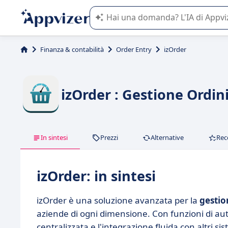
L'IA di Appvizer vi guida nell'utilizzo
Finanza & contabilità
Order Entry
izOrder
izOrder : Gestione Ordini
In sintesi
Prezzi
Alternative
Rec
izOrder: in sintesi
izOrder è una soluzione avanzata per la
gestio
aziende di ogni dimensione. Con funzioni di au
centralizzata e l'integrazione fluida con altri s