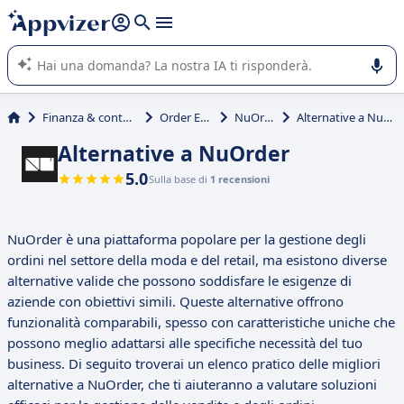
righe con
shift + enter
).
L'IA di Appvizer vi guida nell'utilizzo o nella scelta di un
software SaaS per la vostra azienda.
Finanza & contabilità
Order Entry
NuOrder
Alternative a NuOrder
Alternative a NuOrder
5.0
Sulla base di
1 recensioni
NuOrder è una piattaforma popolare per la gestione degli
ordini nel settore della moda e del retail, ma esistono diverse
alternative valide che possono soddisfare le esigenze di
aziende con obiettivi simili. Queste alternative offrono
funzionalità comparabili, spesso con caratteristiche uniche che
possono meglio adattarsi alle specifiche necessità del tuo
business. Di seguito troverai un elenco pratico delle migliori
alternative a NuOrder, che ti aiuteranno a valutare soluzioni