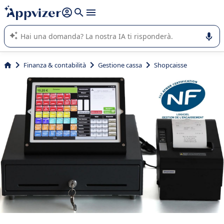
righe con
shift + enter
).
L'IA di Appvizer vi guida nell'utilizzo o nella scelta di un
software SaaS per la vostra azienda.
Finanza & contabilità
Gestione cassa
Shopcaisse