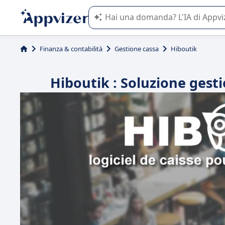
L'IA di Appvizer vi guida nell'utilizzo
Finanza & contabilità
Gestione cassa
Hiboutik
Hiboutik : Soluzione gesti