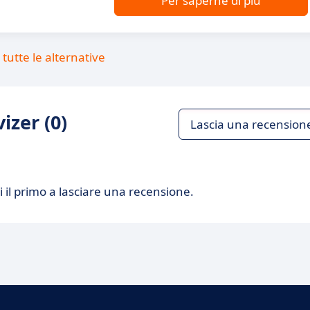
Per saperne di più
tutte le alternative
izer (0)
Lascia una recension
 il primo a lasciare una recensione.