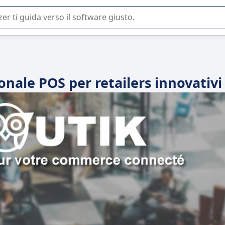
 o nella scelta di un software SaaS per la vostra azienda.
onale POS per retailers innovativi