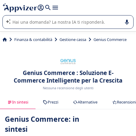
righe con
shift + enter
).
L'IA di Appvizer vi guida nell'utilizzo o nella scelta di un
software SaaS per la vostra azienda.
Finanza & contabilità
Gestione cassa
Genius Commerce
Genius Commerce : Soluzione E-
Commerce Intelligente per la Crescita
Nessuna recensione degli utenti
In sintesi
Prezzi
Alternative
Recension
Genius Commerce: in
sintesi