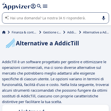
righe con
shift + enter
).
L'IA di Appvizer vi guida nell'utilizzo o nella scelta di un
software SaaS per la vostra azienda.
Finanza & contabilità
Gestione cassa
AddicTill
Alternative a AddicTill
Alternative a AddicTill
AddicTill è un software progettato per gestire e ottimizzare le
operazioni commerciali, ma ci sono diverse alternative sul
mercato che potrebbero meglio adattarsi alle esigenze
specifiche di ciascun utente. Le opzioni variano in termini di
funzionalità, facilità d'uso e costo. Nella lista seguente, troverai
alcuni strumenti raccomandati che possono fungere da ottimi
sostituti di AddicTill, ciascuno con proprie caratteristiche
distintive per facilitare la tua scelta.