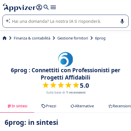
righe con
shift + enter
).
L'IA di Appvizer vi guida nell'utilizzo o nella scelta di un
software SaaS per la vostra azienda.
Finanza & contabilità
Gestione fornitori
6prog
6prog : Connettiti con Professionisti per
Progetti Affidabili
5.0
Sulla base di
1 recensioni
In sintesi
Prezzi
Alternative
Recension
6prog: in sintesi