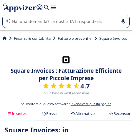
righe con
shift + enter
).
L'IA di Appvizer vi guida nell'utilizzo o nella scelta di un
software SaaS per la vostra azienda.
Finanza & contabilità
Fatture e preventivi
Square Invoices
Square Invoices : Fatturazione Efficiente
per Piccole Imprese
4.7
Sulla base di
+200 recensioni
Sei l'editore di questo software?
Rivendicare questa pagina
In sintesi
Prezzi
Alternative
Recension
Square Invoices: in