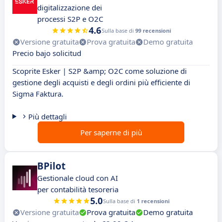
digitalizzazione dei
processi S2P e O2C
4.6
Sulla base di
99 recensioni
Versione gratuita
Prova gratuita
Demo gratuita
Precio bajo solicitud
Scoprite Esker | S2P &amp; O2C come soluzione di
gestione degli acquisti e degli ordini più efficiente di
Sigma Faktura.
Più dettagli
Per saperne di più
BPilot
Gestionale cloud con AI
per contabilità tesoreria
5.0
Sulla base di
1 recensioni
Versione gratuita
Prova gratuita
Demo gratuita