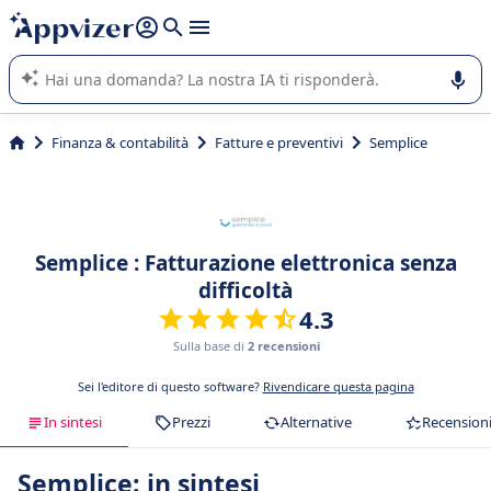
righe con
shift + enter
).
L'IA di Appvizer vi guida nell'utilizzo o nella scelta di un
software SaaS per la vostra azienda.
Finanza & contabilità
Fatture e preventivi
Semplice
Semplice : Fatturazione elettronica senza
difficoltà
4.3
Sulla base di
2 recensioni
Sei l'editore di questo software?
Rivendicare questa pagina
In sintesi
Prezzi
Alternative
Recension
Semplice: in sintesi