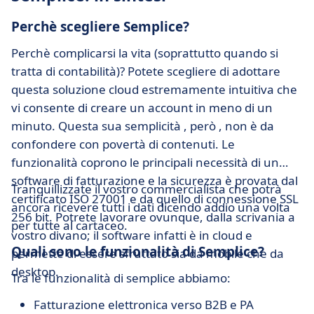
Perchè scegliere Semplice?
Perchè complicarsi la vita (soprattutto quando si
tratta di contabilità)? Potete scegliere di adottare
questa soluzione cloud estremamente intuitiva che
vi consente di creare un account in meno di un
minuto. Questa sua semplicità , però , non è da
confondere con povertà di contenuti. Le
funzionalità coprono le principali necessità di un
software di fatturazione e la sicurezza è provata dal
Tranquillizzate il vostro commercialista che potrà
certificato ISO 27001 e da quello di connessione SSL
ancora ricevere tutti i dati dicendo addio una volta
256 bit. Potrete lavorare ovunque, dalla scrivania a
per tutte al cartaceo.
vostro divano; il software infatti è in cloud e
Quali sono le funzionalità di Semplice?
permette di essere sfruttato sia da mobile che da
desktop.
Tra le funzionalità di semplice abbiamo:
Fatturazione elettronica verso B2B e PA