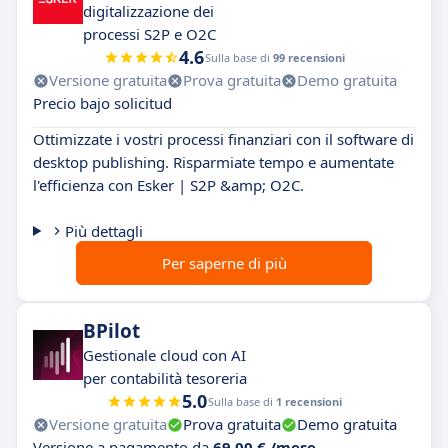
digitalizzazione dei
processi S2P e O2C
4.6
Sulla base di
99 recensioni
Versione gratuita
Prova gratuita
Demo gratuita
Precio bajo solicitud
Ottimizzate i vostri processi finanziari con il software di
desktop publishing. Risparmiate tempo e aumentate
l'efficienza con Esker | S2P &amp; O2C.
Più dettagli
Per saperne di più
BPilot
Gestionale cloud con AI
per contabilità tesoreria
5.0
Sulla base di
1 recensioni
Versione gratuita
Prova gratuita
Demo gratuita
Versione a pagamento da
69,00 € /mese