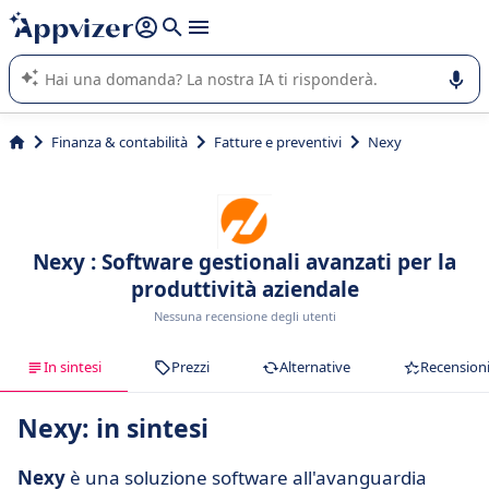
righe con
shift + enter
).
L'IA di Appvizer vi guida nell'utilizzo o nella scelta di un
software SaaS per la vostra azienda.
Finanza & contabilità
Fatture e preventivi
Nexy
Nexy : Software gestionali avanzati per la
produttività aziendale
Nessuna recensione degli utenti
In sintesi
Prezzi
Alternative
Recension
Nexy: in sintesi
Nexy
è una soluzione software all'avanguardia