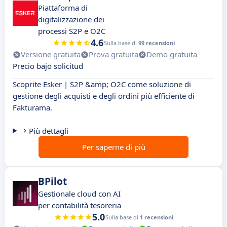
Piattaforma di
digitalizzazione dei
processi S2P e O2C
4.6
Sulla base di
99 recensioni
Versione gratuita
Prova gratuita
Demo gratuita
Precio bajo solicitud
Scoprite Esker | S2P &amp; O2C come soluzione di
gestione degli acquisti e degli ordini più efficiente di
Fakturama.
Più dettagli
Per saperne di più
BPilot
Gestionale cloud con AI
per contabilità tesoreria
5.0
Sulla base di
1 recensioni