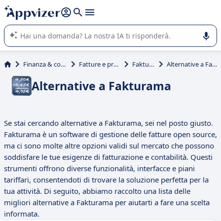
righe con
shift + enter
).
L'IA di Appvizer vi guida nell'utilizzo o nella scelta di un
software SaaS per la vostra azienda.
Finanza & contabilità
Fatture e preventivi
Fakturama
Alternative a Fakturama
Alternative a Fakturama
Se stai cercando alternative a Fakturama, sei nel posto giusto.
Fakturama è un software di gestione delle fatture open source,
ma ci sono molte altre opzioni validi sul mercato che possono
soddisfare le tue esigenze di fatturazione e contabilità. Questi
strumenti offrono diverse funzionalità, interfacce e piani
tariffari, consentendoti di trovare la soluzione perfetta per la
tua attività. Di seguito, abbiamo raccolto una lista delle
migliori alternative a Fakturama per aiutarti a fare una scelta
informata.