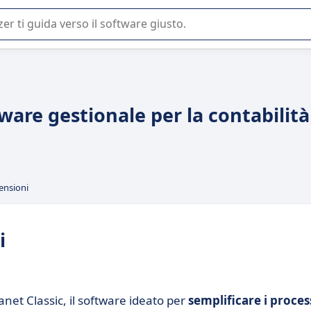
 o nella scelta di un software SaaS per la vostra azienda.
tware gestionale per la contabilità
ensioni
i
anet Classic, il software ideato per
semplificare i proces