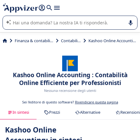
righe con
shift + enter
).
L'IA di Appvizer vi guida nell'utilizzo o nella scelta di un
software SaaS per la vostra azienda.
Finanza & contabilità
Contabilità
Kashoo Online Accounting
Kashoo Online Accounting : Contabilità
Online Efficiente per Professionisti
Nessuna recensione degli utenti
Sei l'editore di questo software?
Rivendicare questa pagina
In sintesi
Prezzi
Alternative
Recension
Kashoo Online