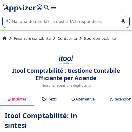
righe con
shift + enter
).
L'IA di Appvizer vi guida nell'utilizzo o nella scelta di un
software SaaS per la vostra azienda.
Finanza & contabilità
Contabilità
Itool Comptabilité
Itool Comptabilité : Gestione Contabile
Efficiente per Aziende
Nessuna recensione degli utenti
In sintesi
Prezzi
Alternative
Recension
Itool Comptabilité: in
sintesi