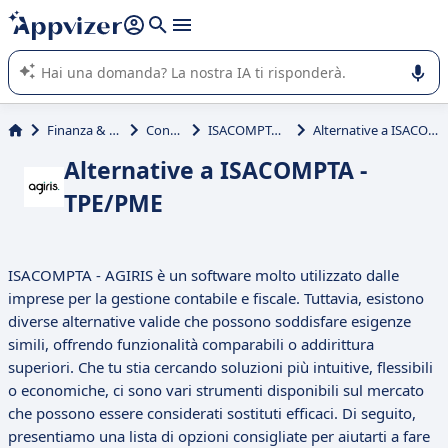
righe con
shift + enter
).
L'IA di Appvizer vi guida nell'utilizzo o nella scelta di un
software SaaS per la vostra azienda.
Finanza & contabilità
Contabilità
ISACOMPTA - TPE/PME
Alternative a ISACOMPTA - TPE/PME
Alternative a ISACOMPTA -
TPE/PME
ISACOMPTA - AGIRIS è un software molto utilizzato dalle
imprese per la gestione contabile e fiscale. Tuttavia, esistono
diverse alternative valide che possono soddisfare esigenze
simili, offrendo funzionalità comparabili o addirittura
superiori. Che tu stia cercando soluzioni più intuitive, flessibili
o economiche, ci sono vari strumenti disponibili sul mercato
che possono essere considerati sostituti efficaci. Di seguito,
presentiamo una lista di opzioni consigliate per aiutarti a fare