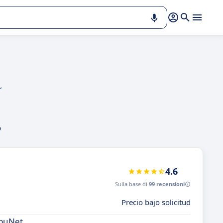
r
o
4.6
Sulla base di
99 recensioni
Precio bajo solicitud
ibuNet.