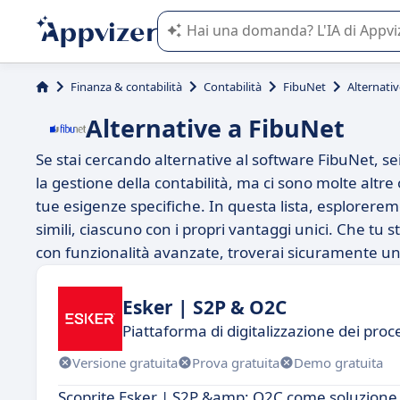
L'IA di Appvizer vi guida nell'utilizzo
Finanza & contabilità
Contabilità
FibuNet
Alternati
Alternative a FibuNet
Se stai cercando alternative al software FibuNet, se
la gestione della contabilità, ma ci sono molte altr
tue esigenze specifiche. In questa lista, esplorerem
simili, ciascuno con i propri vantaggi unici. Che tu
con funzionalità avanzate, troverai sicuramente un'
Esker | S2P & O2C
Piattaforma di digitalizzazione dei pro
Versione gratuita
Prova gratuita
Demo gratuita
Scoprite Esker | S2P &amp; O2C come soluzione di 