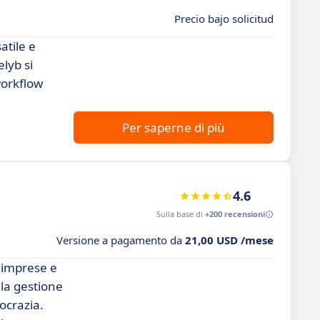
Precio bajo solicitud
atile e
elyb si
workflow
Per saperne di più
4.6
Sulla base di
+200 recensioni
Versione a pagamento da
21,00 USD /mese
e imprese e
 la gestione
rocrazia.