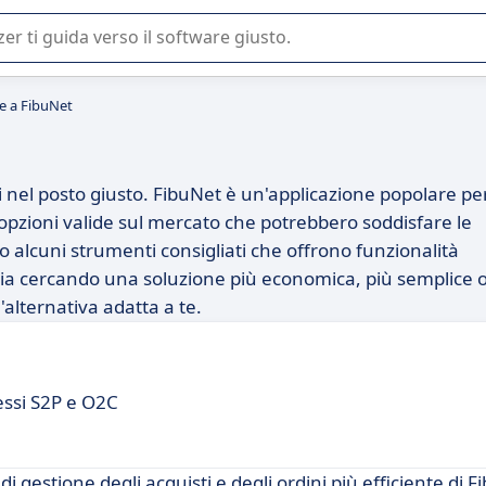
 o nella scelta di un software SaaS per la vostra azienda.
ve a FibuNet
i nel posto giusto. FibuNet è un'applicazione popolare pe
e opzioni valide sul mercato che potrebbero soddisfare le
o alcuni strumenti consigliati che offrono funzionalità
 stia cercando una soluzione più economica, più semplice 
alternativa adatta a te.
cessi S2P e O2C
gestione degli acquisti e degli ordini più efficiente di F