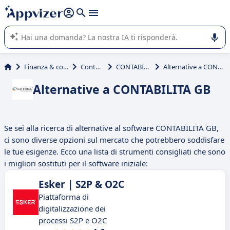
righe con
shift + enter
).
L'IA di Appvizer vi guida nell'utilizzo o nella scelta di un
software SaaS per la vostra azienda.
Finanza & contabilità
Contabilità
CONTABILITA GB
Alternative a CONTABILITA GB
Alternative a CONTABILITA GB
Se sei alla ricerca di alternative al software CONTABILITA GB,
ci sono diverse opzioni sul mercato che potrebbero soddisfare
le tue esigenze. Ecco una lista di strumenti consigliati che sono
i migliori sostituti per il software iniziale:
Esker | S2P & O2C
Piattaforma di
digitalizzazione dei
processi S2P e O2C