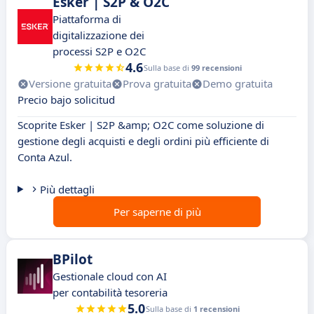
Esker | S2P & O2C
Piattaforma di
digitalizzazione dei
processi S2P e O2C
4.6
Sulla base di
99 recensioni
Versione gratuita
Prova gratuita
Demo gratuita
Precio bajo solicitud
Scoprite Esker | S2P &amp; O2C come soluzione di
gestione degli acquisti e degli ordini più efficiente di
Conta Azul.
Più dettagli
Per saperne di più
BPilot
Gestionale cloud con AI
per contabilità tesoreria
5.0
Sulla base di
1 recensioni