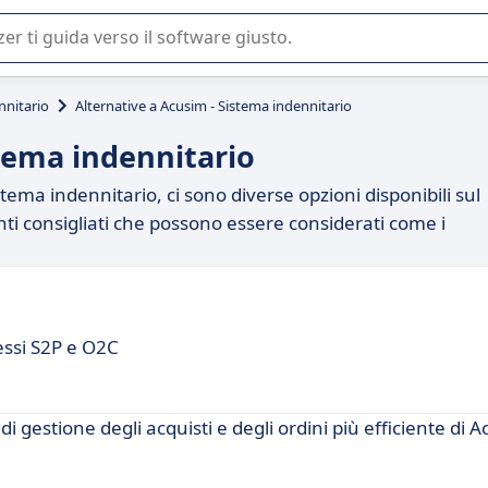
 o nella scelta di un software SaaS per la vostra azienda.
nnitario
Alternative a Acusim - Sistema indennitario
stema indennitario
tema indennitario, ci sono diverse opzioni disponibili sul
nti consigliati che possono essere considerati come i
cessi S2P e O2C
gestione degli acquisti e degli ordini più efficiente di A