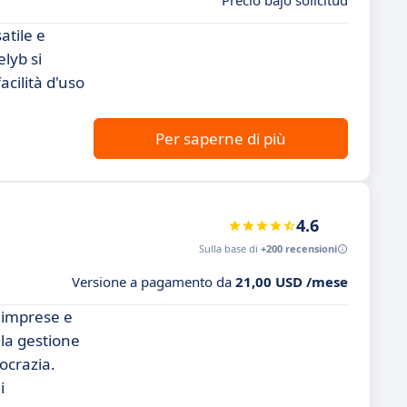
Precio bajo solicitud
atile e
elyb si
cilità d'uso
Per saperne di più
4.6
Sulla base di
+200 recensioni
Versione a pagamento da
21,00 USD /mese
e imprese e
 la gestione
rocrazia.
i