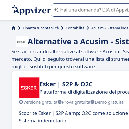
L'IA di Appvizer vi guida nell'utilizzo
Finanza & contabilità
Contabilità
Acusim - Sistema inde
Alternative a Acusim - Si
Se stai cercando alternative al software Acusim - Sis
mercato. Qui di seguito troverai una lista di strume
migliori sostituti per questo software.
Esker | S2P & O2C
Piattaforma di digitalizzazione dei pro
Versione gratuita
Prova gratuita
Demo gratuita
Scoprite Esker | S2P &amp; O2C come soluzione di 
Sistema indennitario.