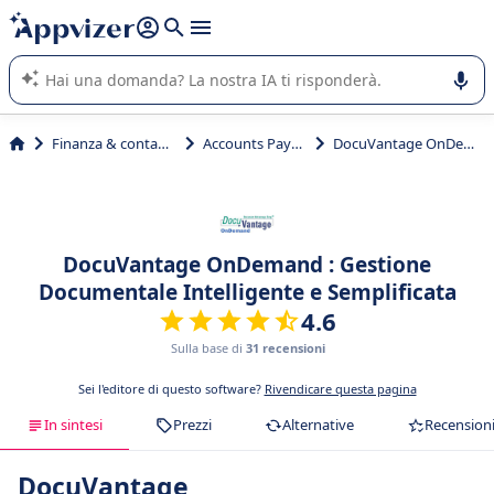
righe con
shift + enter
).
L'IA di Appvizer vi guida nell'utilizzo o nella scelta di un
software SaaS per la vostra azienda.
Finanza & contabilità
Accounts Payable
DocuVantage OnDemand
DocuVantage OnDemand : Gestione
Documentale Intelligente e Semplificata
4.6
Sulla base di
31 recensioni
Sei l'editore di questo software?
Rivendicare questa pagina
In sintesi
Prezzi
Alternative
Recension
DocuVantage