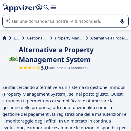
righe con
shift + enter
).
L'IA di Appvizer vi guida nell'utilizzo o nella scelta di un
software SaaS per la vostra azienda.
Edilizia
Gestionale immobiliare
Property Management System
Alternative a Property Management System
Alternative a Property
Management System
3.0
Sulla base di
3 recensioni
Se stai cercando alternative a un sistema di gestione immobili
(Property Management System), sei nel posto giusto. Questi
strumenti ti permettono di semplificare e ottimizzare la
gestione delle proprietà, offrendo funzionalità come la
gestione dei pagamenti, la registrazione delle manutenzioni e
il monitoraggio degli affitti. In un mercato in continua
evoluzione, è importante esaminare le opzioni disponibili per