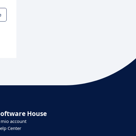
e
Software House
l mio account
elp Center