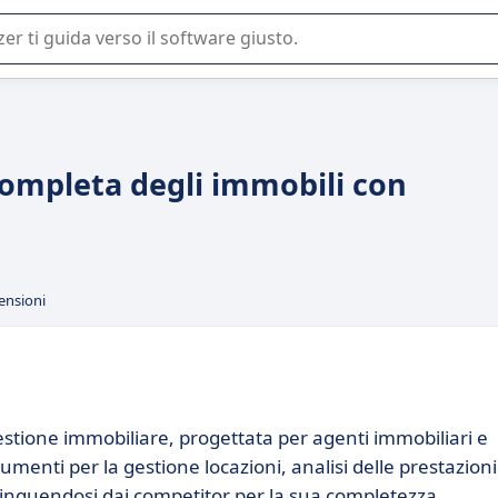
 o nella scelta di un software SaaS per la vostra azienda.
completa degli immobili con
ensioni
stione immobiliare, progettata per agenti immobiliari e
rumenti per la gestione locazioni, analisi delle prestazioni
tinguendosi dai competitor per la sua completezza.