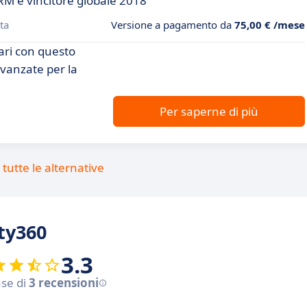
RM e vincitore globale 2018
ta
Versione a pagamento da
75,00 € /mese
iari con questo
avanzate per la
Per saperne di più
tutte le alternative
rty360
3.3
ase di
3 recensioni