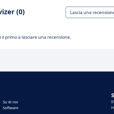
izer (0)
Lascia una recension
 il primo a lasciare una recensione.
I
Su di noi
H
Software