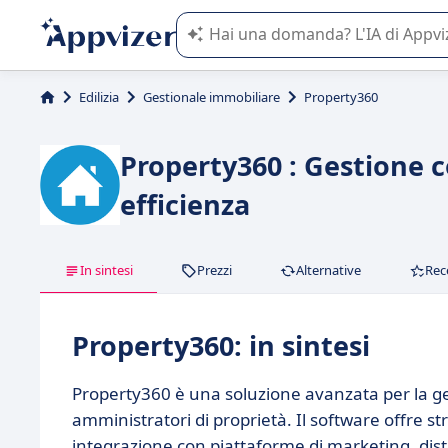
L'IA di Appvizer vi guida nell'utilizzo
Edilizia
Gestionale immobiliare
Property360
Property360 : Gestione 
efficienza
In sintesi
Prezzi
Alternative
Rec
Property360: in sintesi
Property360 è una soluzione avanzata per la ge
amministratori di proprietà. Il software offre st
integrazione con piattaforme di marketing, dis