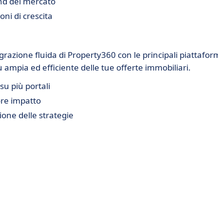
end del mercato
oni di crescita
tegrazione fluida di Property360 con le principali piattafo
mpia ed efficiente delle tue offerte immobiliari.
u più portali
ore impatto
ione delle strategie