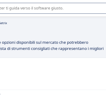
 o nella scelta di un software SaaS per la vostra azienda.
Getrix
se opzioni disponibili sul mercato che potrebbero
ista di strumenti consigliati che rappresentano i migliori
.