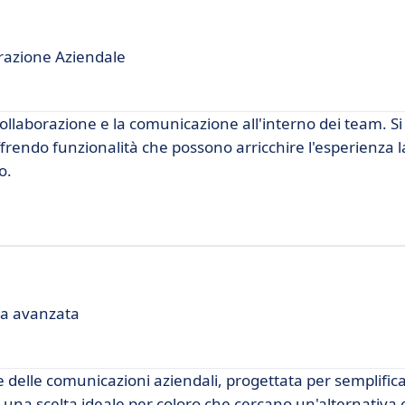
razione Aziendale
llaborazione e la comunicazione all'interno dei team. S
frendo funzionalità che possono arricchire l'esperienza l
o.
ca avanzata
e delle comunicazioni aziendali, progettata per semplifica
. È una scelta ideale per coloro che cercano un'alternativa 