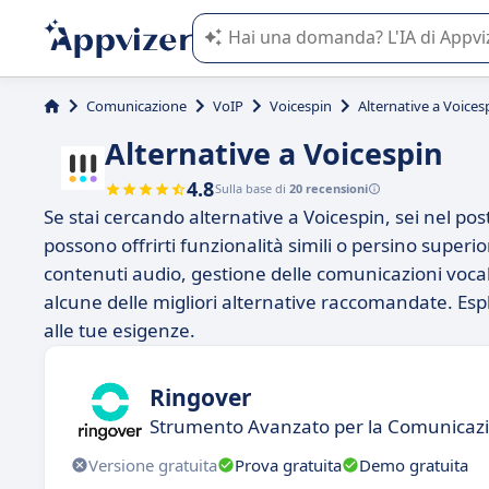
L'IA di Appvizer vi guida nell'utilizzo
Comunicazione
VoIP
Voicespin
Alternative a Voices
Alternative a Voicespin
4.8
Sulla base di
20 recensioni
Se stai cercando alternative a Voicespin, sei nel pos
possono offrirti funzionalità simili o persino superi
contenuti audio, gestione delle comunicazioni vocali
alcune delle migliori alternative raccomandate. Espl
alle tue esigenze.
Ringover
Strumento Avanzato per la Comunicaz
Versione gratuita
Prova gratuita
Demo gratuita