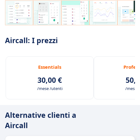
Aircall: I prezzi
Essentials
Profes
30,00 €
50,0
/mese /utenti
/mese /
Alternative clienti a
Aircall