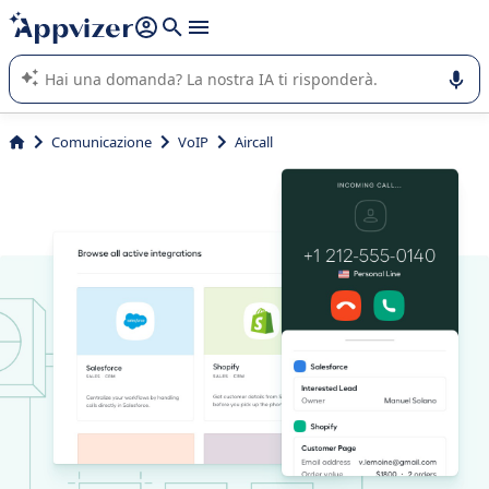
righe con
shift + enter
).
L'IA di Appvizer vi guida nell'utilizzo o nella scelta di un
software SaaS per la vostra azienda.
Comunicazione
VoIP
Aircall