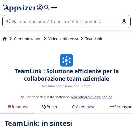
righe con
shift + enter
).
L'IA di Appvizer vi guida nell'utilizzo o nella scelta di un
software SaaS per la vostra azienda.
Comunicazione
Videoconferenza
TeamLink
TeamLink : Soluzione efficiente per la
collaborazione team aziendale
Nessuna recensione degli utenti
Sei l'editore di questo software?
Rivendicare questa pagina
In sintesi
Prezzi
Alternative
Recension
TeamLink: in sintesi