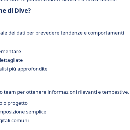
he di Dive?
nziale dei dati per prevedere tendenze e comportamenti
plementare
dettagliate
lisi più approfondite
uo team per ottenere informazioni rilevanti e tempestive.
io o progetto
omposizione semplice
gitali comuni