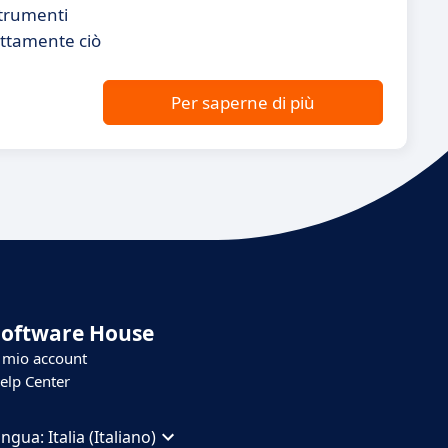
strumenti
attamente ciò
Per saperne di più
Software House
l mio account
elp Center
ingua:
Italia (Italiano)