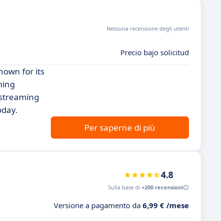
Nessuna recensione degli utenti
Precio bajo solicitud
nown for its
ming
 streaming
oday.
Per saperne di più
4.8
Sulla base di
+200 recensioni
Versione a pagamento da
6,99 € /mese