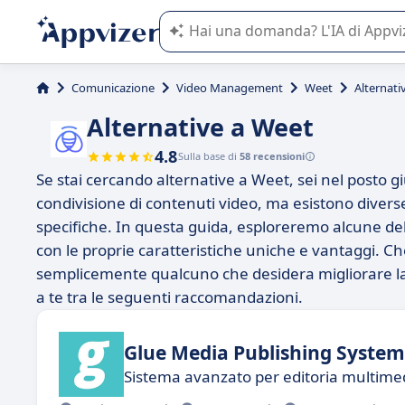
L'IA di Appvizer vi guida nell'utilizzo
Comunicazione
Video Management
Weet
Alternati
Alternative a Weet
4.8
Sulla base di
58 recensioni
Se stai cercando alternative a Weet, sei nel posto g
condivisione di contenuti video, ma esistono divers
specifiche. In questa guida, esploreremo alcune dell
con le proprie caratteristiche uniche e vantaggi. C
semplicemente qualcuno che desidera migliorare la 
a te tra le seguenti raccomandazioni.
Glue Media Publishing System
Sistema avanzato per editoria multimed