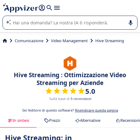
righe con
shift + enter
).
L'IA di Appvizer vi guida nell'utilizzo o nella scelta di un
software SaaS per la vostra azienda.
Comunicazione
Video Management
Hive Streaming
Hive Streaming : Ottimizzazione Video
Streaming per Aziende
5.0
Sulla base di
5 recensioni
Sei l'editore di questo software?
Rivendicare questa pagina
In sintesi
Prezzi
Alternative
Recension
Hive Streaming: in