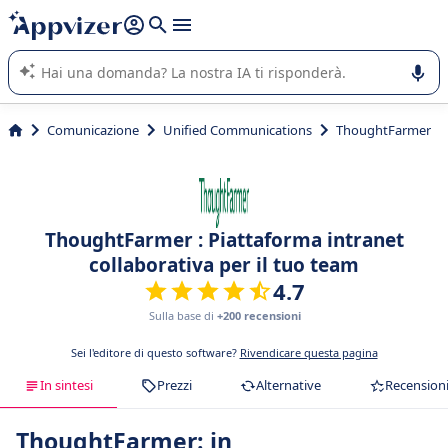
righe con
shift + enter
).
L'IA di Appvizer vi guida nell'utilizzo o nella scelta di un
software SaaS per la vostra azienda.
Comunicazione
Unified Communications
ThoughtFarmer
ThoughtFarmer : Piattaforma intranet
collaborativa per il tuo team
4.7
Sulla base di
+200 recensioni
Sei l'editore di questo software?
Rivendicare questa pagina
In sintesi
Prezzi
Alternative
Recension
ThoughtFarmer: in