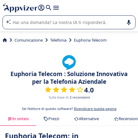
righe con
shift + enter
).
L'IA di Appvizer vi guida nell'utilizzo o nella scelta di un
software SaaS per la vostra azienda.
Comunicazione
Telefonia
Euphoria Telecom
Euphoria Telecom : Soluzione Innovativa
per la Telefonia Aziendale
4.0
Sulla base di
2 recensioni
Sei l'editore di questo software?
Rivendicare questa pagina
In sintesi
Prezzi
Alternative
Recension
Euphoria Telecom: in