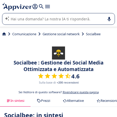
righe con
shift + enter
).
L'IA di Appvizer vi guida nell'utilizzo o nella scelta di un
software SaaS per la vostra azienda.
Comunicazione
Gestione social network
Socialbee
Socialbee : Gestione dei Social Media
Ottimizzata e Automatizzata
4.6
Sulla base di
+200 recensioni
Sei l'editore di questo software?
Rivendicare questa pagina
In sintesi
Prezzi
Alternative
Recension
Socialbee: in sintesi